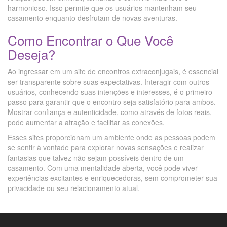
harmonioso. Isso permite que os usuários mantenham seu
casamento enquanto desfrutam de novas aventuras.
Como Encontrar o Que Você
Deseja?
Ao ingressar em um site de encontros extraconjugais, é essencial
ser transparente sobre suas expectativas. Interagir com outros
usuários, conhecendo suas intenções e interesses, é o primeiro
passo para garantir que o encontro seja satisfatório para ambos.
Mostrar confiança e autenticidade, como através de fotos reais,
pode aumentar a atração e facilitar as conexões.
Esses sites proporcionam um ambiente onde as pessoas podem
se sentir à vontade para explorar novas sensações e realizar
fantasias que talvez não sejam possíveis dentro de um
casamento. Com uma mentalidade aberta, você pode viver
experiências excitantes e enriquecedoras, sem comprometer sua
privacidade ou seu relacionamento atual.