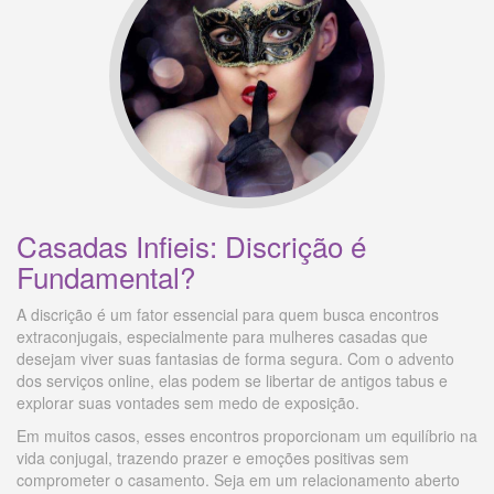
Casadas Infieis: Discrição é
Fundamental?
A discrição é um fator essencial para quem busca encontros
extraconjugais, especialmente para mulheres casadas que
desejam viver suas fantasias de forma segura. Com o advento
dos serviços online, elas podem se libertar de antigos tabus e
explorar suas vontades sem medo de exposição.
Em muitos casos, esses encontros proporcionam um equilíbrio na
vida conjugal, trazendo prazer e emoções positivas sem
comprometer o casamento. Seja em um relacionamento aberto